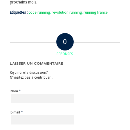
prochains mois.
Etiquettes :
code running
,
révolution running
,
running france
0
RÉPONSES
LAISSER UN COMMENTAIRE
Rejoindre la discussion?
N’hésitez pas à contribuer !
*
Nom
*
E-mail